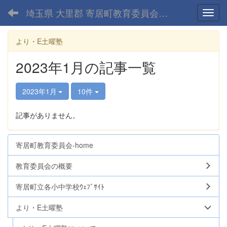
埼玉県 大里郡 寄居町教育委員会-home
Toggl
より・E土曜塾
2023年1月の記事一覧
2023年1月
10件
記事がありません。
寄居町教育委員会-home
教育委員会の概要
寄居町立各小中学校ｳｪﾌﾞｻｲﾄ
より・E土曜塾