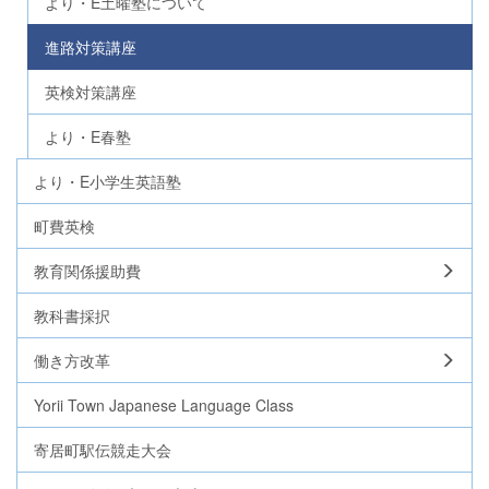
より・E土曜塾について
進路対策講座
英検対策講座
より・E春塾
より・E小学生英語塾
町費英検
教育関係援助費
教科書採択
働き方改革
Yorii Town Japanese Language Class
寄居町駅伝競走大会