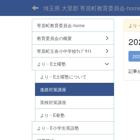
埼玉県 大里郡 寄居町教育委員会-hom
寄居町教育委員会-home
より
教育委員会の概要
2
寄居町立各小中学校ｳｪﾌﾞｻｲﾄ
20
より・E土曜塾
記事
より・E土曜塾について
進路対策講座
英検対策講座
より・E春塾
より・E小学生英語塾