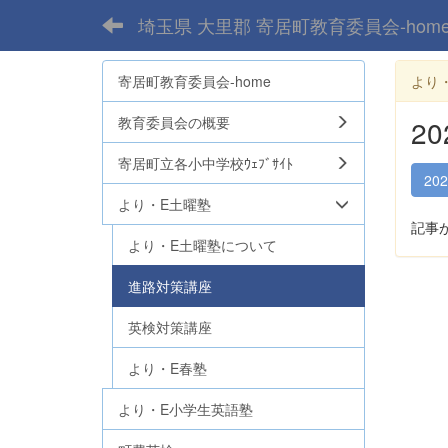
埼玉県 大里郡 寄居町教育委員会-hom
寄居町教育委員会-home
より
教育委員会の概要
2
寄居町立各小中学校ｳｪﾌﾞｻｲﾄ
20
より・E土曜塾
記事
より・E土曜塾について
進路対策講座
英検対策講座
より・E春塾
より・E小学生英語塾