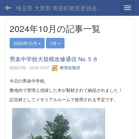
埼玉県 大里郡 寄居町教育委員会-home
Toggl
2024年10月の記事一覧
2024年10月
1件
男衾中学校大規模改修通信 No.５８
投稿日時 : 2024/10/07
教育総務課
今日の男衾中学校。
敷地内で管理上伐採した木が製材されて納品されました！
記念材としてメモリアルルームで使用される予定です。