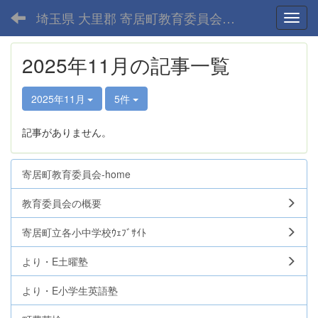
埼玉県 大里郡 寄居町教育委員会-home
Toggl
2025年11月の記事一覧
2025年11月
5件
記事がありません。
寄居町教育委員会-home
教育委員会の概要
寄居町立各小中学校ｳｪﾌﾞｻｲﾄ
より・E土曜塾
より・E小学生英語塾