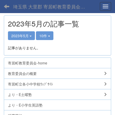
埼玉県 大里郡 寄居町教育委員会-home
Toggl
2023年5月の記事一覧
2023年5月
10件
記事がありません。
寄居町教育委員会-home
教育委員会の概要
寄居町立各小中学校ｳｪﾌﾞｻｲﾄ
より・E土曜塾
より・E小学生英語塾