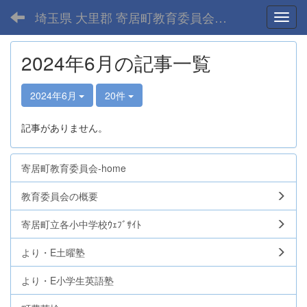
埼玉県 大里郡 寄居町教育委員会-home
Toggl
2024年6月の記事一覧
2024年6月
20件
記事がありません。
寄居町教育委員会-home
教育委員会の概要
寄居町立各小中学校ｳｪﾌﾞｻｲﾄ
より・E土曜塾
より・E小学生英語塾