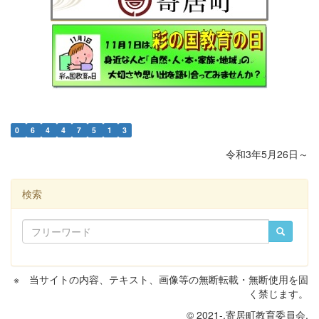
0
6
4
4
7
5
1
3
令和3年5月26日～
検索
※ 当サイトの内容、テキスト、画像等の無断転載・無断使用を固
く禁じます。
© 2021-.寄居町教育委員会.