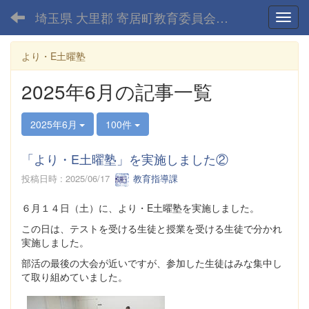
埼玉県 大里郡 寄居町教育委員会-home
Toggl
より・E土曜塾
2025年6月の記事一覧
2025年6月
100件
「より・E土曜塾」を実施しました②
投稿日時 : 2025/06/17
教育指導課
６月１４日（土）に、より・E土曜塾を実施しました。
この日は、テストを受ける生徒と授業を受ける生徒で分かれ
実施しました。
部活の最後の大会が近いですが、参加した生徒はみな集中し
て取り組めていました。