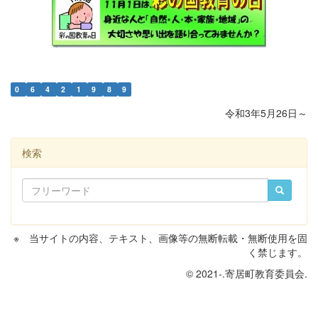
0
6
4
2
1
9
8
9
令和3年5月26日～
検索
※ 当サイトの内容、テキスト、画像等の無断転載・無断使用を固
く禁じます。
© 2021-.寄居町教育委員会.