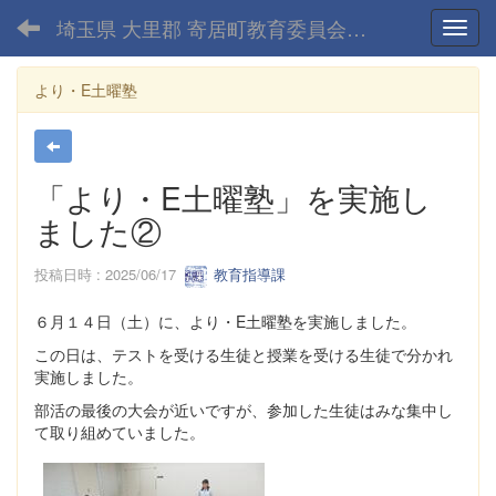
埼玉県 大里郡 寄居町教育委員会-home
Toggl
より・E土曜塾
「より・E土曜塾」を実施し
ました②
投稿日時 : 2025/06/17
教育指導課
６月１４日（土）に、より・E土曜塾を実施しました。
この日は、テストを受ける生徒と授業を受ける生徒で分かれ
実施しました。
部活の最後の大会が近いですが、参加した生徒はみな集中し
て取り組めていました。