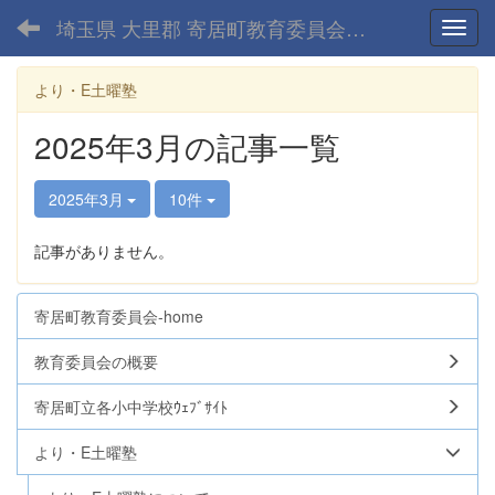
埼玉県 大里郡 寄居町教育委員会-home
Toggl
より・E土曜塾
2025年3月の記事一覧
2025年3月
10件
記事がありません。
寄居町教育委員会-home
教育委員会の概要
寄居町立各小中学校ｳｪﾌﾞｻｲﾄ
より・E土曜塾