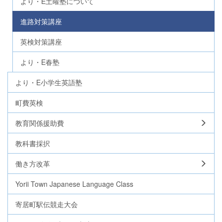
より・E土曜塾について
進路対策講座
英検対策講座
より・E春塾
より・E小学生英語塾
町費英検
教育関係援助費
教科書採択
働き方改革
Yorii Town Japanese Language Class
寄居町駅伝競走大会