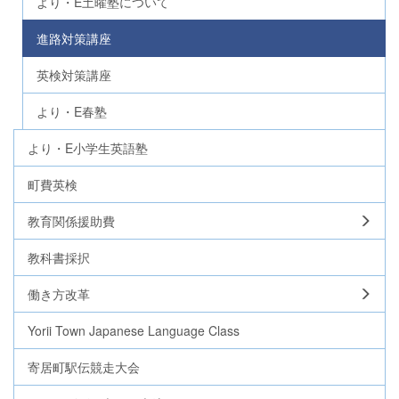
より・E土曜塾について
進路対策講座
英検対策講座
より・E春塾
より・E小学生英語塾
町費英検
教育関係援助費
教科書採択
働き方改革
Yorii Town Japanese Language Class
寄居町駅伝競走大会