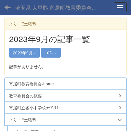
埼玉県 大里郡 寄居町教育委員会-home
Toggl
より・E土曜塾
2023年9月の記事一覧
2023年9月
10件
記事がありません。
寄居町教育委員会-home
教育委員会の概要
寄居町立各小中学校ｳｪﾌﾞｻｲﾄ
より・E土曜塾