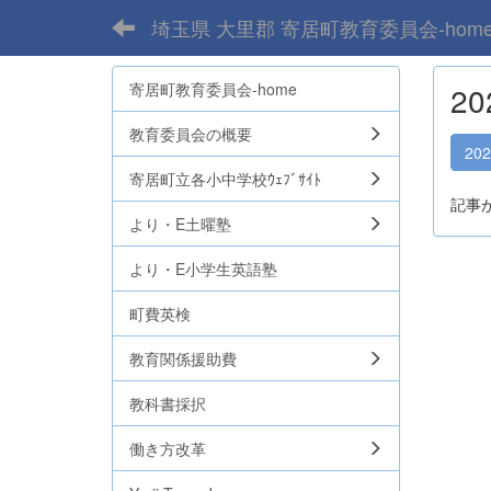
埼玉県 大里郡 寄居町教育委員会-hom
寄居町教育委員会-home
2
教育委員会の概要
20
寄居町立各小中学校ｳｪﾌﾞｻｲﾄ
記事
より・E土曜塾
より・E小学生英語塾
町費英検
教育関係援助費
教科書採択
働き方改革