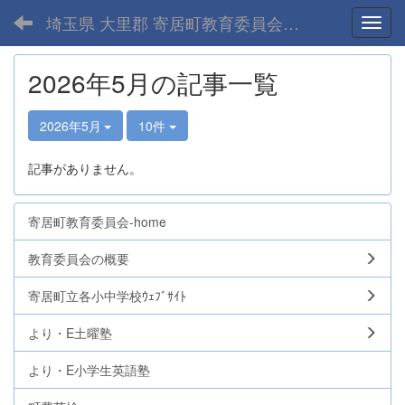
埼玉県 大里郡 寄居町教育委員会-home
Toggl
2026年5月の記事一覧
2026年5月
10件
記事がありません。
寄居町教育委員会-home
教育委員会の概要
寄居町立各小中学校ｳｪﾌﾞｻｲﾄ
より・E土曜塾
より・E小学生英語塾