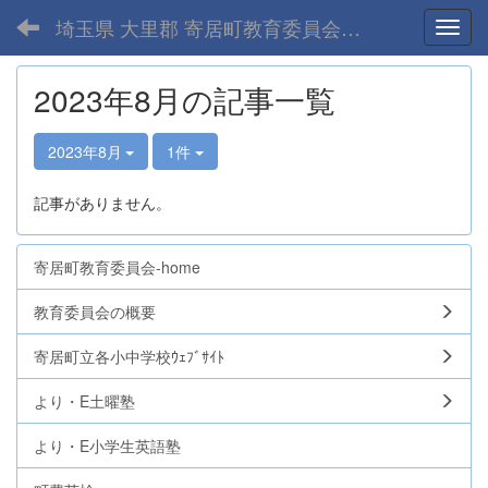
埼玉県 大里郡 寄居町教育委員会-home
Toggl
2023年8月の記事一覧
2023年8月
1件
記事がありません。
寄居町教育委員会-home
教育委員会の概要
寄居町立各小中学校ｳｪﾌﾞｻｲﾄ
より・E土曜塾
より・E小学生英語塾