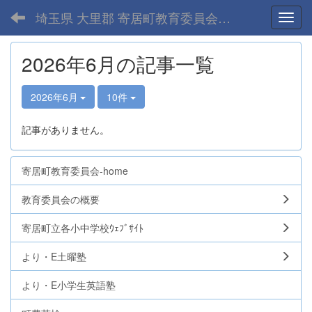
埼玉県 大里郡 寄居町教育委員会-home
Toggl
2026年6月の記事一覧
2026年6月
10件
記事がありません。
寄居町教育委員会-home
教育委員会の概要
寄居町立各小中学校ｳｪﾌﾞｻｲﾄ
より・E土曜塾
より・E小学生英語塾