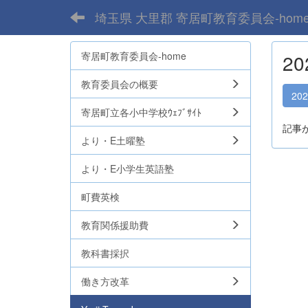
埼玉県 大里郡 寄居町教育委員会-hom
寄居町教育委員会-home
2
教育委員会の概要
20
寄居町立各小中学校ｳｪﾌﾞｻｲﾄ
記事
より・E土曜塾
より・E小学生英語塾
町費英検
教育関係援助費
教科書採択
働き方改革