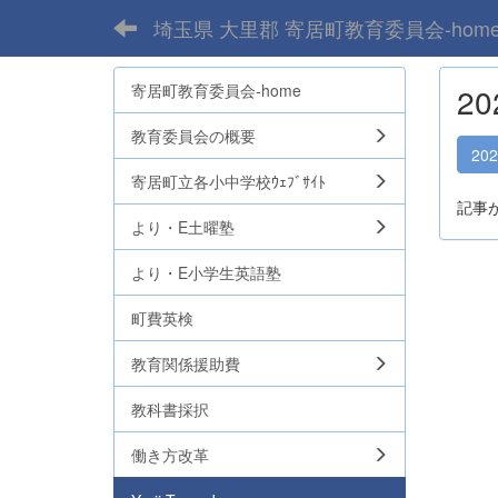
埼玉県 大里郡 寄居町教育委員会-hom
寄居町教育委員会-home
2
教育委員会の概要
20
寄居町立各小中学校ｳｪﾌﾞｻｲﾄ
記事
より・E土曜塾
より・E小学生英語塾
町費英検
教育関係援助費
教科書採択
働き方改革