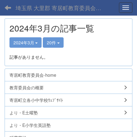
埼玉県 大里郡 寄居町教育委員会-home
Toggl
2024年3月の記事一覧
2024年3月
20件
記事がありません。
寄居町教育委員会-home
教育委員会の概要
寄居町立各小中学校ｳｪﾌﾞｻｲﾄ
より・E土曜塾
より・E小学生英語塾