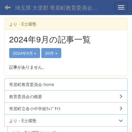
埼玉県 大里郡 寄居町教育委員会-home
Toggl
より・E土曜塾
2024年9月の記事一覧
2024年9月
20件
記事がありません。
寄居町教育委員会-home
教育委員会の概要
寄居町立各小中学校ｳｪﾌﾞｻｲﾄ
より・E土曜塾