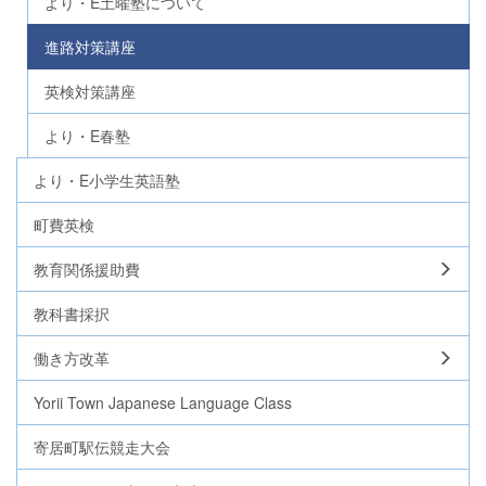
より・E土曜塾について
進路対策講座
英検対策講座
より・E春塾
より・E小学生英語塾
町費英検
教育関係援助費
教科書採択
働き方改革
Yorii Town Japanese Language Class
寄居町駅伝競走大会