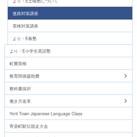
より・E土曜塾について
進路対策講座
英検対策講座
より・E春塾
より・E小学生英語塾
町費英検
教育関係援助費
教科書採択
働き方改革
Yorii Town Japanese Language Class
寄居町駅伝競走大会