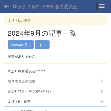
埼玉県 大里郡 寄居町教育委員会-home
Toggl
より・E土曜塾
2024年9月の記事一覧
2024年9月
1件
記事がありません。
寄居町教育委員会-home
教育委員会の概要
寄居町立各小中学校ｳｪﾌﾞｻｲﾄ
より・E土曜塾