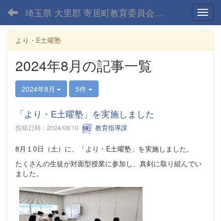
埼玉県 大里郡 寄居町教育委員会-home
Toggl
より・E土曜塾
2024年8月の記事一覧
2024年8月
5件
「より・E土曜塾」を実施しました
投稿日時 : 2024/08/10
教育指導課
8月１0日（土）に、「より・E土曜塾」を実施しました。
たくさんの生徒が対面型授業に参加し、真剣に取り組んでい
ました。