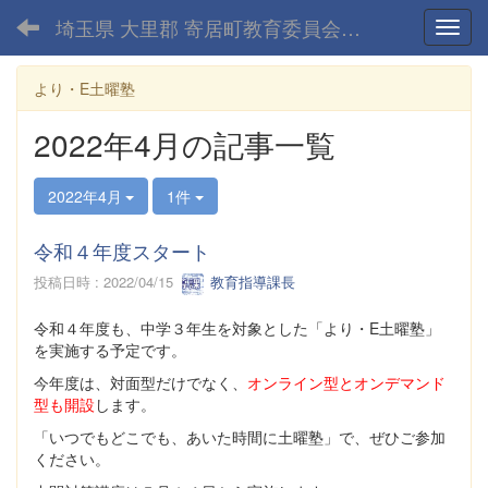
埼玉県 大里郡 寄居町教育委員会-home
Toggl
より・E土曜塾
2022年4月の記事一覧
2022年4月
1件
令和４年度スタート
投稿日時 : 2022/04/15
教育指導課長
令和４年度も、中学３年生を対象とした「より・E土曜塾」
を実施する予定です。
今年度は、対面型だけでなく、
オンライン型とオンデマンド
型も開設
します。
「いつでもどこでも、あいた時間に土曜塾」で、ぜひご参加
ください。