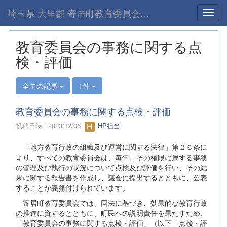
埼玉県 大里郡 寄居町教育委員会-home
Toggl
教育委員会の事務に関する点
検・評価
全ての記事
1件
教育委員会の事務に関する点検・評価
投稿日時 : 2023/12/06
HP担当
「地方教育行政の組織及び運営に関する法律」第２６条に
より、すべての教育委員会は、毎年、その権限に属する事務
の管理及び執行の状況について点検及び評価を行い、その結
果に関する報告書を作成し、議会に提出するとともに、公表
することが義務付けられています。
寄居町教育委員会では、同法に基づき、効果的な教育行政
の推進に資するとともに、町民への説明責任を果たすため、
「教育委員会の事務に関する点検・評価」（以下「点検・評