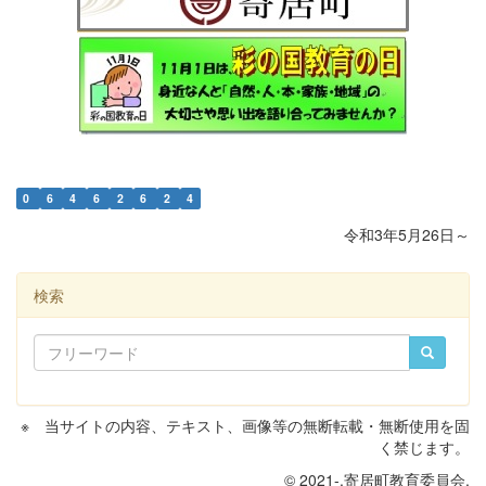
0
6
4
6
2
6
2
4
令和3年5月26日～
検索
※ 当サイトの内容、テキスト、画像等の無断転載・無断使用を固
く禁じます。
© 2021-.寄居町教育委員会.