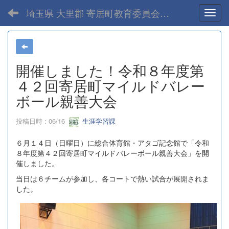
埼玉県 大里郡 寄居町教育委員会-home
Toggl
開催しました！令和８年度第
４２回寄居町マイルドバレー
ボール親善大会
投稿日時 : 06/16
生涯学習課
６月１４日（日曜日）に総合体育館・アタゴ記念館で「令和
８年度第４２回寄居町マイルドバレーボール親善大会」を開
催しました。
当日は６チームが参加し、各コートで熱い試合が展開されま
した。