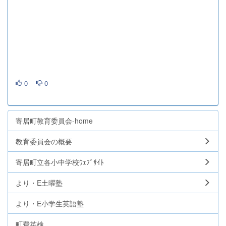
0
0
寄居町教育委員会-home
教育委員会の概要
寄居町立各小中学校ｳｪﾌﾞｻｲﾄ
より・E土曜塾
より・E小学生英語塾
町費英検