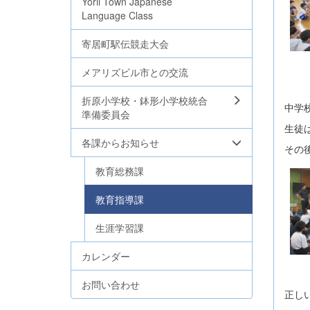
Yorii Town Japanese
Language Class
寄居町駅伝競走大会
メアリズビル市との交流
折原小学校・鉢形小学校統合
中学
準備委員会
生徒
各課からお知らせ
その
教育総務課
教育指導課
生涯学習課
カレンダー
お問い合わせ
正し