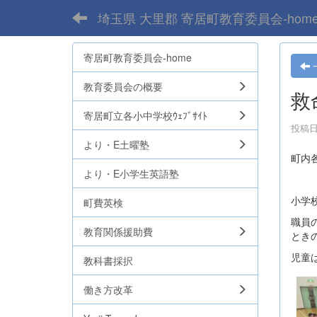
埼玉県 大里郡 寄居町教育委員会-hom
寄居町教育委員会-home
教育委員会の概要
救
寄居町立各小中学校ｳｪﾌﾞｻｲﾄ
投稿日時
より・E土曜塾
町内
より・E小学生英語塾
小学
町費英検
職員
教育関係援助費
とき
児童
教科書採択
働き方改革