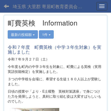
埼玉県 大里郡 寄居町教育委員会-home
Toggl
町費英検 Information
最新の投稿順
1件
令和７年度 町費英検（中学３年生対象）を実
施しました
令和７年９月２７日（土）
今年度も町内の中学３年生を対象に、町費による英検（実用
英語技能検定）を実施しました。
３つの中学校を会場に、希望する生徒１８０人以上が受験し
ました。
日頃の授業や「より・E土曜塾 英検対策講座」で身につけ
た力を発揮しようと、真剣に取り組む姿は大変すばらしいも
のでした。