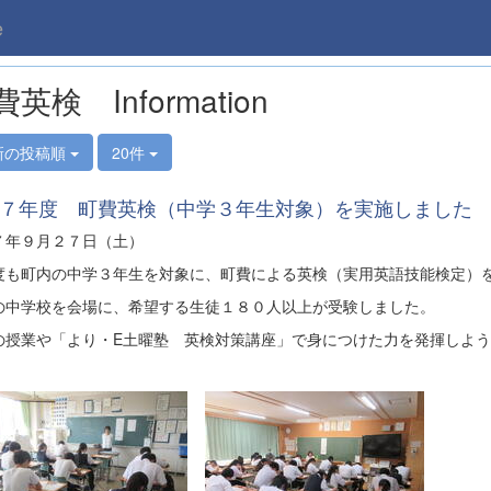
e
英検 Information
新の投稿順
20件
７年度 町費英検（中学３年生対象）を実施しました
７年９月２７日（土）
度も町内の中学３年生を対象に、町費による英検（実用英語技能検定）
の中学校を会場に、希望する生徒１８０人以上が受験しました。
の授業や「より・E土曜塾 英検対策講座」で身につけた力を発揮しよ