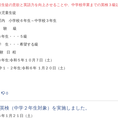
童生徒の意欲と英語力を向上させることや、中学校卒業までの英検３級
象児童生徒
町内 小学校６年生～中学校３年生
受 験 級
６年生・・・５級
学 生・・・希望する級
 験 日 程
３年生:令和５年１０月７日（土）
,中１・２年生:令和６年 １月２０日（土）
0
英検（中学２年生対象）を実施しました。
５年１月２１日（土）