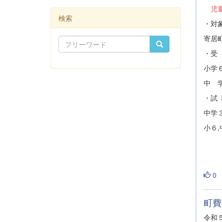
児
検索
・対
寄居
・
小学
中 
・試
中学
小６
0
町費
令和