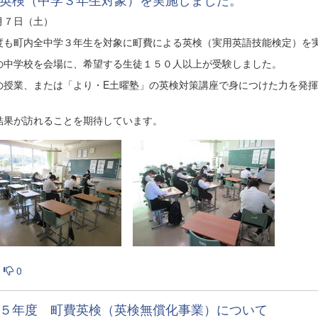
月７日（土）
度も町内全中学３年生を対象に町費による英検（実用英語技能検定）を
の中学校を会場に、希望する生徒１５０人以上が受験しました。
の授業、または「より・E土曜塾」の英検対策講座で身につけた力を発
結果が訪れることを期待しています。
0
５年度 町費英検（英検無償化事業）について