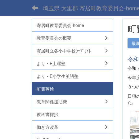
埼玉県 大里郡 寄居町教育委員会-hom
寄居町教育委員会-home
町費
教育委員会の概要
最
寄居町立各小中学校ｳｪﾌﾞｻｲﾄ
令和
より・E土曜塾
令和
より・E小学生英語塾
今年
３つ
町費英検
日頃
教育関係援助費
た。
教科書採択
働き方改革