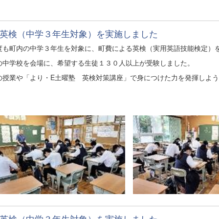
英検（中学３年生対象）を実施しました
度も町内の中学３年生を対象に、町費による英検（実用英語技能検定）
の中学校を会場に、希望する生徒１３０人以上が受験しました。
の授業や「より・E土曜塾 英検対策講座」で身につけた力を発揮しよ
英検（中学３年生対象）を実施しました。