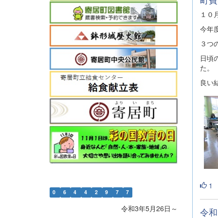
１０
今年
３つ
日頃
た。
良い
1
0
6
4
4
2
9
7
7
令和3年5月26日～
令和