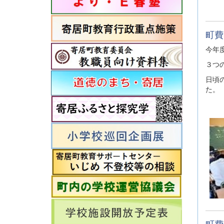
町費
今年
３つ
日頃
た。
町費