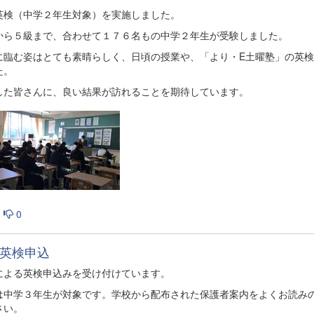
英検（中学２年生対象）を実施しました。
から５級まで、合わせて１７６名もの中学２年生が受験しました。
に臨む姿はとても素晴らしく、日頃の授業や、「より・E土曜塾」の英
た。
した皆さんに、良い結果が訪れることを期待しています。
0
英検申込
による英検申込みを受け付けています。
は中学３年生が対象です。学校から配布された保護者案内をよくお読み
さい。