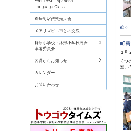
Yorii Town Japanese
Language Class
寄居町駅伝競走大会
0
メアリズビル市との交流
町費
折原小学校・鉢形小学校統合
準備委員会
１月
各課からお知らせ
３つ
塾」
カレンダー
お問い合わせ