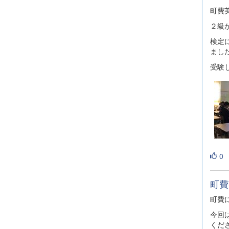
町費
２級
検定
まし
受験
0
町費
町費
今回
くだ