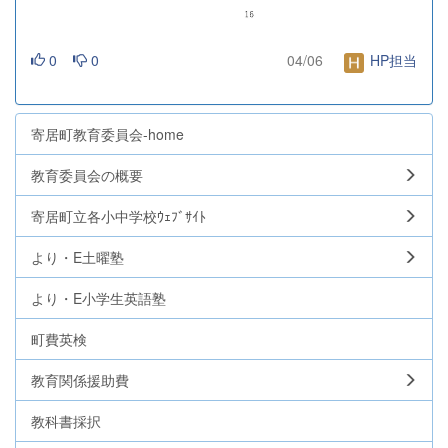
0
0
04/06
HP担当
寄居町教育委員会-home
教育委員会の概要
寄居町立各小中学校ｳｪﾌﾞｻｲﾄ
より・E土曜塾
より・E小学生英語塾
町費英検
教育関係援助費
教科書採択