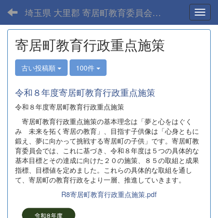
埼玉県 大里郡 寄居町教育委員会-home
Toggl
寄居町教育行政重点施策
古い投稿順
100件
令和８年度寄居町教育行政重点施策
令和８年度寄居町教育行政重点施策
寄居町教育行政重点施策の基本理念は「夢と心をはぐく
み 未来を拓く寄居の教育」、目指す子供像は「心身ともに
鍛え、夢に向かって挑戦する寄居町の子供」です。寄居町教
育委員会では、これに基づき、令和８年度は５つの具体的な
基本目標とその達成に向けた２０の施策、８５の取組と成果
指標、目標値を定めました。これらの具体的な取組を通し
て、寄居町の教育行政をより一層、推進していきます。
R8寄居町教育行政重点施策.pdf