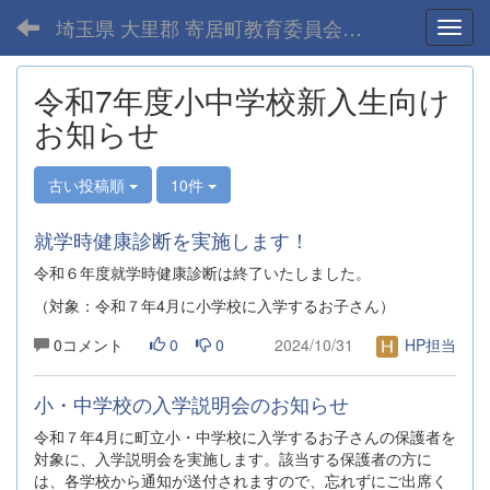
埼玉県 大里郡 寄居町教育委員会-home
Toggl
令和7年度小中学校新入生向け
お知らせ
古い投稿順
10件
就学時健康診断を実施します！
令和６年度就学時健康診断は終了いたしました。
（対象：令和７年4月に小学校に入学するお子さん）
0コメント
0
0
2024/10/31
HP担当
小・中学校の入学説明会のお知らせ
令和７年4月に町立小・中学校に入学するお子さんの保護者を
対象に、入学説明会を実施します。該当する保護者の方に
は、各学校から通知が送付されますので、忘れずにご出席く