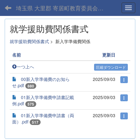
埼玉県 大里郡 寄居町教育委員会-home
Toggl
就学援助費関係書式
就学援助費関係書式
>
新入学準備費関係
名前
更新日
一つ上へ
圧縮ダウンロード
00新入学準備費のお知ら
2025/09/03
せ.pdf
880
01新入学準備費申請書記載
2025/09/03
例.pdf
575
01新入学準備費申請書（両
2025/09/03
面）.pdf
517