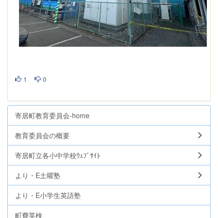
1
0
寄居町教育委員会-home
教育委員会の概要
寄居町立各小中学校ｳｪﾌﾞｻｲﾄ
より・E土曜塾
より・E小学生英語塾
町費英検