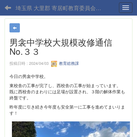
埼玉県 大里郡 寄居町教育委員会-home
Toggl
男衾中学校大規模改修通信
No.３３
投稿日時 : 2024/04/03
教育総務課
今日の男衾中学校。
東校舎の工事が完了し、西校舎の工事が始まっています。
既に西校舎のまわりには足場が設置され、３階の解体作業も
終盤です。
昨年度に引き続き今年度も安全第一に工事を進めてまいりま
す！