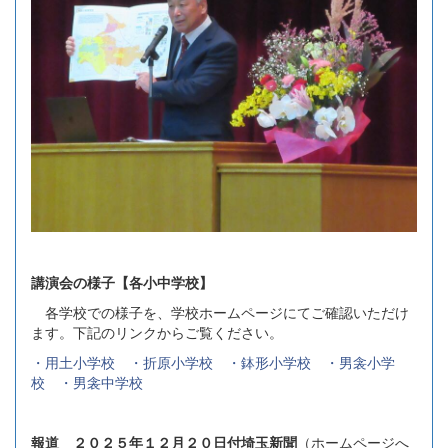
講演会の様子【各小中学校】
各学校での様子を、学校ホームページにてご確認いただけ
ます。下記のリンクからご覧ください。
・用土小学校
・折原小学校
・鉢形小学校
・男衾小学
校
・男衾中学校
報道 ２０２５年１２月２０日付埼玉新聞
（ホームページへ