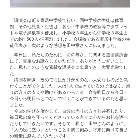
講演会は町立寄居中学校で行い、同中学校の生徒は体育
館、その他児童・生徒は、各小・中学校の教室等でタブレッ
トや電子黒板等を使用し、小学校３年生から中学校３年生ま
での約1,500人が視聴しました。会場校である寄居中学校の生
徒代表が、次のような感想を田中章さんに伝えました。
本日は、私たちのために「命の尊さ」に関する道徳講演会
にて、貴重なお話をしていただき、ありがとうございまし
た。私もこのような素敵な講演会に出席でき、大変光栄でし
た。
講演を聞き、改めて命はかけがえのない大切なものだと気
付くことができました。人は1人で生きているのではなく、周
りの方々の支えや助けがあるからこそ、命を昨日から今日・
今日から明日へとつないでいくことができているのだと思い
ました。
今回の学びを活かして、自分の周りの方々と共有したり、
毎日私の命を守ってくださっている方々に心からお礼を述べ
たりしていきたいです。そして、私も、田中さんのように、
『人の役に立つ』ということを胸に刻み、将来に向けて自己
の研鑽に励んでいきたいです。