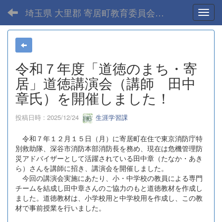
埼玉県 大里郡 寄居町教育委員会-home
Toggl
令和７年度「道徳のまち・寄
居」道徳講演会（講師 田中
章氏）を開催しました！
投稿日時 : 2025/12/24
生涯学習課
令和７年１２月１５日（月）に寄居町在住で東京消防庁特
別救助隊、深谷市消防本部消防長を務め、現在は危機管理防
災アドバイザーとして活躍されている田中章（たなか・あき
ら）さんを講師に招き、講演会を開催しました。
今回の講演会実施にあたり、小・中学校の教員による専門
チームを結成し田中章さんのご協力のもと道徳教材を作成し
ました。道徳教材は、小学校用と中学校用を作成し、この教
材で事前授業を行いました。