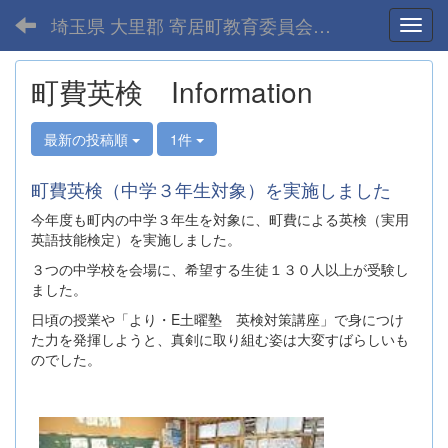
埼玉県 大里郡 寄居町教育委員会-home
Toggl
町費英検 Information
最新の投稿順
1件
町費英検（中学３年生対象）を実施しました
今年度も町内の中学３年生を対象に、町費による英検（実用
英語技能検定）を実施しました。
３つの中学校を会場に、希望する生徒１３０人以上が受験し
ました。
日頃の授業や「より・E土曜塾 英検対策講座」で身につけ
た力を発揮しようと、真剣に取り組む姿は大変すばらしいも
のでした。