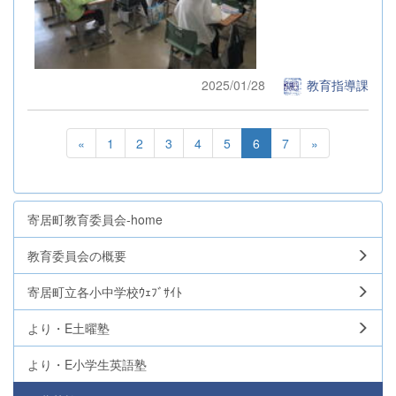
2025/01/28
教育指導課
«
1
2
3
4
5
6
7
»
寄居町教育委員会-home
教育委員会の概要
寄居町立各小中学校ｳｪﾌﾞｻｲﾄ
より・E土曜塾
より・E小学生英語塾