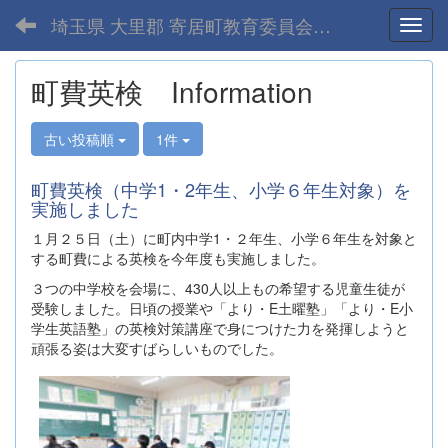
埼玉県 大里郡 寄居町教育委員会-home
Toggl
町費英検 Information
古い投稿順
1件
町費英検（中学1・2年生、小学６年生対象）を
実施しました
１月２５日（土）に町内中学1・２年生、小学６年生を対象と
する町費による英検を今年度も実施しました。
３つの中学校を会場に、430人以上もの希望する児童生徒が
受験しました。日頃の授業や「より・E土曜塾」「より・E小
学生英語塾」の英検対策講座で身につけた力を発揮しようと
頑張る姿は大変すばらしいものでした。