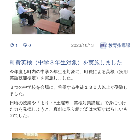
1
0
2023/10/13
教育指導課
町費英検（中学３年生対象）を実施しました
今年度も町内の中学３年生を対象に、町費による英検（実用
英語技能検定）を実施しました。
３つの中学校を会場に、希望する生徒１３０人以上が受験し
ました。
日頃の授業や「より・E土曜塾 英検対策講座」で身につけ
た力を発揮しようと、真剣に取り組む姿は大変すばらしいも
のでした。