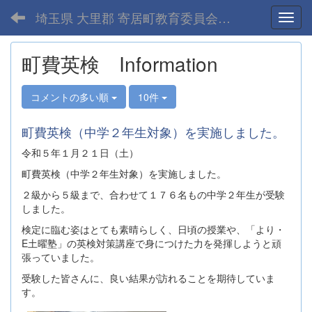
埼玉県 大里郡 寄居町教育委員会-home
Toggl
町費英検 Information
コメントの多い順
10件
町費英検（中学２年生対象）を実施しました。
令和５年１月２１日（土）
町費英検（中学２年生対象）を実施しました。
２級から５級まで、合わせて１７６名もの中学２年生が受験
しました。
検定に臨む姿はとても素晴らしく、日頃の授業や、「より・
E土曜塾」の英検対策講座で身につけた力を発揮しようと頑
張っていました。
受験した皆さんに、良い結果が訪れることを期待していま
す。