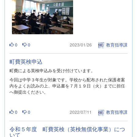
0
0
2023/01/26
教育指導課
町費英検申込
町費による英検申込みを受け付けています。
今回は中学３年生が対象です。学校から配布された保護者案
内をよくお読みの上、申込書を７月１９日（火）までに担任
へ御提出ください。
0
0
2022/07/11
教育指導課
令和５年度 町費英検（英検無償化事業）につ
いて