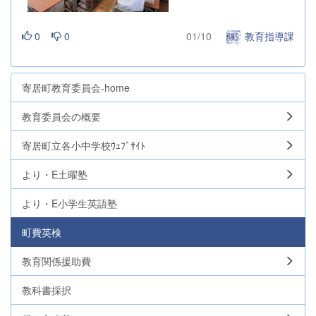
0
0
01/10
教育指導課
寄居町教育委員会-home
教育委員会の概要
寄居町立各小中学校ｳｪﾌﾞｻｲﾄ
より・E土曜塾
より・E小学生英語塾
町費英検
教育関係援助費
教科書採択